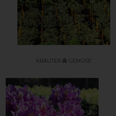
Tomaten
Obst
&
KRÄUTER
GEMÜSE
Stauden