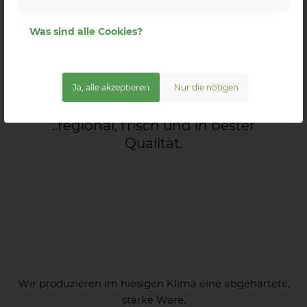
UNSER
Was sind alle Cookies?
SORTIMENT
Ja, alle akzeptieren
Nur die nötigen
..regional, frisch und in bester
Qualität.
Wir produzieren im hiesigen Klima eine abgehärtete,
starke Ware.