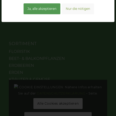
Mühlenstraße 10
Ja, alle akzeptieren
Nur die nötigen
06458 Hedersleben
SORTIMENT
FLORISTIK
BEET- & BALKONPFLANZEN
ERDBEEREN
ERDEN
KRÄUTER & GEMÜSE
STAUDEN & GEHÖLZE
COOKIE EINSTELLUNGEN: Nähere Infos erhalten
TOPFPFLANZEN
Sie auf der
DATENSCHUTZERKLÄRUNG
- Seite.
Alle Cookies akzeptieren