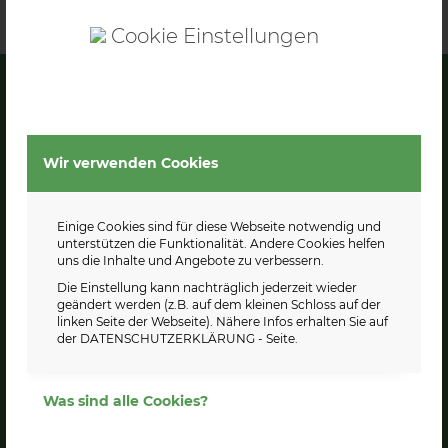
Cookie Einstellungen
ÖFFNUNGSZEITEN
Öffnungszeiten
Wir verwenden Cookies
MO-FR: 9:00 – 18:00 Uhr
SA: 8:00 – 12:00 Uhr
Einige Cookies sind für diese Webseite notwendig und
unterstützen die Funktionalität. Andere Cookies helfen
uns die Inhalte und Angebote zu verbessern.
Die Einstellung kann nachträglich jederzeit wieder
geändert werden (z.B. auf dem kleinen Schloss auf der
linken Seite der Webseite). Nähere Infos erhalten Sie auf
KONTAKT
der
DATENSCHUTZERKLÄRUNG
- Seite.
Tel.: 039481 / 812 36
Fax: 039481 / 819 34
Was sind alle Cookies?
gaertnerfehse@aol.com