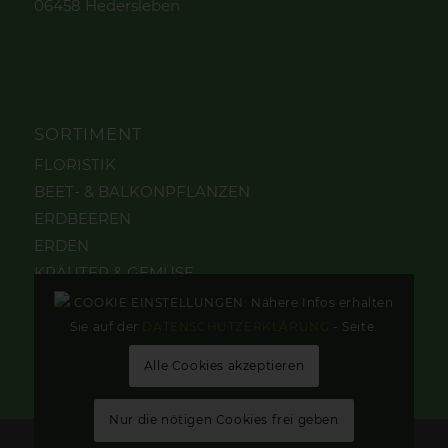
06458 Hedersleben
SORTIMENT
FLORISTIK
BEET- & BALKONPFLANZEN
ERDBEEREN
ERDEN
KRÄUTER & GEMÜSE
STAUDEN & GEHÖLZE
COOKIE EINSTELLUNGEN: Nähere Infos erhalten
TOPFPFLANZEN
Sie auf der
DATENSCHUTZERKLÄRUNG
- Seite.
Alle Cookies akzeptieren
Nur die nötigen Cookies frei geben
© Gärtnerei Fehse | Design & Konzeption
beyond-flora