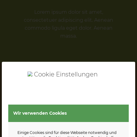
Lorem ipsum dolor sit amet,
consectetuer adipiscing elit. Aenean
commodo ligula eget dolor. Aenean
massa.
Cookie Einstellungen
Making the app managable
BACKEND
DEVELOPMENT
Wir verwenden Cookies
Aenean vulputate eleifend tellus.
Aenean leo ligula, porttitor eu,
Einige Cookies sind für diese Webseite notwendig und
consequat vitae, eleifend ac, enim.