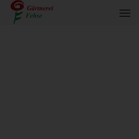
BACKGROUN
VIDEO
EXAMPLE
This is an example of a portfolio entry.
Use images and videos as you like