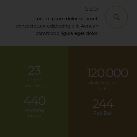
SEO
Lorem ipsum dolor sit amet,
consectetuer adipiscing elit. Aenean
commodo ligula eget dolor.
23
120
000
.
People
daily mouse
involved
clicks
440
244
Working
Red Bull
hours