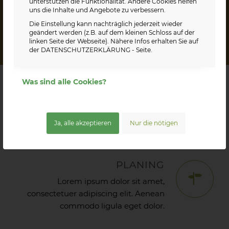
unterstützen die Funktionalität. Andere Cookies helfen
Aliquam lorem ante, dapibus in, viverra
uns die Inhalte und Angebote zu verbessern.
quis, feugiat a, tellus.
Die Einstellung kann nachträglich jederzeit wieder
geändert werden (z.B. auf dem kleinen Schloss auf der
linken Seite der Webseite). Nähere Infos erhalten Sie auf
der
DATENSCHUTZERKLÄRUNG
- Seite.
Was sind alle Cookies?
RESEARCH
Lorem ipsum dolor sit amet,
consectetuer adipiscing elit. Aenean
Ja, alle akzeptieren
Nur die nötigen
commodo ligula eget dolor.
PLANING
Lorem ipsum dolor sit amet,
consectetuer adipiscing elit. Aenean
commodo ligula eget dolor.